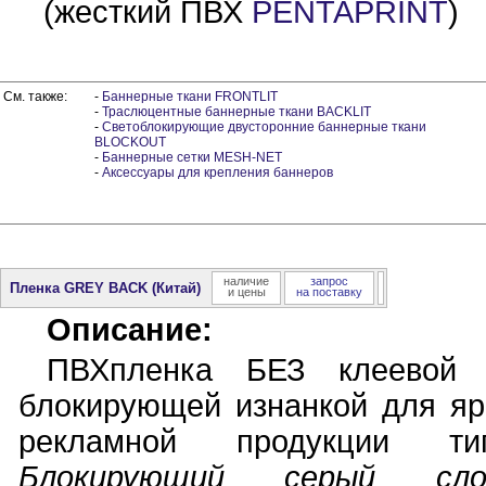
(жесткий ПВХ
PENTAPRINT
)
См. также:
-
Баннерные ткани FRONTLIT
-
Траслюцентные баннерные ткани BACKLIT
-
Светоблокирующие двусторонние баннерные ткани
BLOCKOUT
-
Баннерные сетки MESH-NET
-
Аксессуары для крепления баннеров
наличие
запрос
Пленка GREY BACK
(Китай)
и цены
на поставку
Описание:
ПВХпленка БЕЗ клеевой 
блокирующей изнанкой для яр
рекламной продукции 
Блокирующий серый 